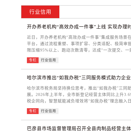
行业信用
开办养老机构“高效办成一件事”上线 实现办理时
近日，开办养老机构“高效办成一件事”集成服务场景
平台，通过流程重塑、事项扩容、分类适配、极简审
限压缩95%以上、跑动次数清零，达成“一次提交、
受优质养老服务筑牢基础。 省民政厅聚焦安全管理
专栏
行业信用
联办事项攻坚。改革中依法前置“建设工程消防验收（
展。 我省对照国家统一“一件事”基础清单，细化
与医保参保事项，将单一事项拆分为5项，杜绝“一刀
哈尔滨市推出“如我办税”三同服务模式助力企
规模、不同医养配置养老机构需求，贴合本地实际。
哈尔滨市税务局坚持换位思考，推出“如我办税”三同
部门壁垒。改革后，办理时间由210天压减至10天，环
展。2026年上半年，全市新登记经营主体同比上升3.6
利性养老机构，可通过综合入口同步办理全部事项；
税企同向，智慧赋能减负增效将“如我办税”理念融入
益养老，激发社会力量投入养老服务产业的积极性，
全面优化实体窗口和“征纳互动”、电子税务局、手机A
专栏
行业信用
网办率达97%，办税效率越来越高。（二）税企同心
化开展政商沙龙、税企面对面、包联企业“五上门”等
“税务管家”服务，推动涉税诉求从被动受理向主动化解
巴彦县市场监督管理局召开全县肉制品经营主