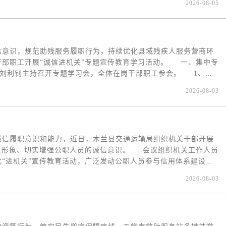
2026-08-05
食品级塑料袋，杜绝非合规包装；严格分区陈列，调理肉、生鲜肉
追溯；健全进货查验台账制度，严把食品进货关口。在四项核心重点
一要强化从业人员专业能力；二要规范从业人员健康管理；三要规
五要隔夜糕点规范标注售卖。会议还要求各超市负责人会后第一时
信意识，规范助残服务履职行为，持续优化县域残疾人服务营商环
范问题。对未落实分区销售、肉品无两证、使用非食品级塑料袋、
干部职工开展“诚信进机关”专题宣传教育学习活动。 一、集中专
严查处，对整改不到位、拒不配合的经营主体，进行公开曝光，形
刘利钊主持召开专题学习会，全体在岗干部职工参会。 1、政
常态化开展商超食品安全巡查、约谈指导工作，紧盯夏季食品安全突
信用体系建设相关工作方案，系统学习政务诚信与失信惩戒相关规
保障全县群众购物饮食安全。
2026-08-03
例教学：宣讲诚信公职先进典型事迹，剖析基层服务窗口失信、惠
结合残疾人证办理、补贴发放、辅具适配、无障碍改造等核心业
“诚信助残、守信为民”开展座谈，干部结合日常接待残疾人群
在的敷衍答复、流程告知不清、承诺事项拖延等问题，明确整改方
诚信履职意识和能力，近日，木兰县交通运输局组织机关干部开展
、 阵地常态化宣传：办公大厅LED电子屏全天候滚动播放“诚
人员形象、切实增强公职人员的诚信意识。 会议组织机关工作人员
语。 2、签订诚信承诺书：全体干部职工现场签订《残联公职人员
“进机关”宣传教育活动，广泛发动公职人员参与信用体系建设宣
实助残政策、如实答复群众诉求、杜绝虚假承诺、廉洁自律规范用
，进一步加大诚信体系建设与行政执法的结合力度。通过学习教
督。 三、融合助残业务，推动诚信建设落地见效 坚持把诚信
2026-08-03
推动我局社会信用工作水平进一步提升。 下一步，木兰县交通运
务质效： 1、政务服务阳光透明：残疾人补贴、康复救助、辅具
依法依规、诚信务实的政务氛围和良好的营商环境。为推动木兰县
报条件、办理时限，杜绝暗箱操作、人情办理。 2、践行守信服
为木兰交通的亮丽名片。
限时办结，无法即时办理的如实说明原因、明确办理时限，绝不随
入户评残、走访困难残疾人家庭、社区助残活动，同步开展诚信政