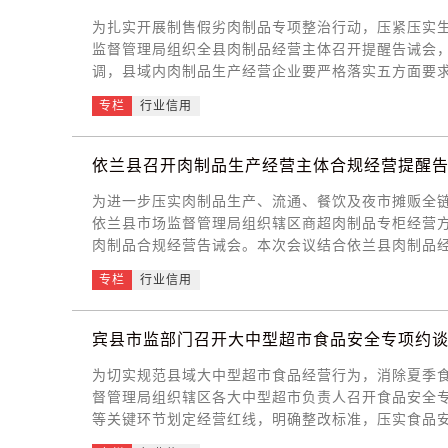
行，合规引导护航发展将“如我办税”理念融入企业合
为扎实开展制售假劣肉制品专项整治行动，压紧压实生
报事项；丰富守信激励手段，为1.1万户企业发放“银税互
监督管理局组织全县肉制品经营主体召开提醒告诫会，
道”，优化退税流程，退税审核时长压缩66.7%，共
调，县域内肉制品生产经营企业要严格落实五方面要
口，确保肉品来源合法合规；规范建立进货台账，实
专栏
行业信用
规范使用包装耗材，保障食品接触安全。会议围绕上
抽检、整改“回头看”，对虚假标注、溯源链条不全、
品安全失信名录；涉嫌犯罪的，依法移送公安机关。
依兰县召开肉制品生产经营主体合规经营提醒
履行食品安全主体责任。下一步，巴彦县市场监督管理
为进一步压实肉制品生产、流通、餐饮及夜市摊贩全
全力守护群众“舌尖上的安全”。
依兰县市场监督管理局组织辖区商超肉制品专柜经营
肉制品合规经营告诫会。本次会议结合依兰县肉制品
示教育与合规宣贯。针对生产加工环节，会议重点明
专栏
行业信用
控、加工环境卫生规范、预包装及散装肉制品标签标
来源不明、非法添加、虚假标注、加工过程卫生不达
会议细化了常态化管控要求，着重强调了畜禽肉品检
宾县市监部门召开大中型超市食品安全专项约
制品规范处置、从业人员健康管理等硬性规定。会议
为切实规范县域大中型超市食品经营行为，消除夏季食
态化风险自查机制。依兰县市场监督管理局将持续加
督管理局组织辖区各大中型超市负责人召开食品安全
度，对自查整改不到位、存在违法违规行为的经营主
等关键环节划定经营红线，明确整改标准，压实食品
营风险突出、进货台账查验制度、夏季高温食品易变