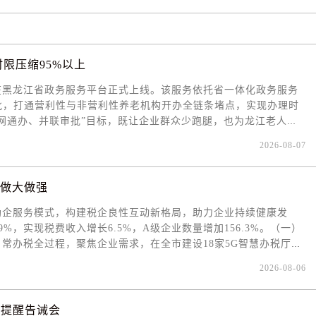
限压缩95%以上
在黑龙江省政务服务平台正式上线。该服务依托省一体化政务服务
批，打通营利性与非营利性养老机构开办全链条堵点，实现办理时
一网通办、并联审批”目标，既让企业群众少跑腿，也为龙江老人享
与流程再造，联合省营商环境局、省人社厅等8个部门，集成13个
2026-08-07
备案）”事项，守牢养老机构安全开办防线，保障行业规范安全发
拆分、扩充配套事项，构建全链条一体化事项体系。细分环评审批
切”；完善内设医疗机构审批链条，拓展为3项细分事项，适配不同
业做大做强
 此次改革以数据共享、并联审批为抓手，重构审批环节，打破
助企服务模式，构建税企良性互动新格局，助力企业持续健康发
节由13个减至1个，材料由71份减至31份，跑动次数清零。针对营
9%，实现税费收入增长6.5%，A级企业数量增加156.3%。（一）
针对非营利性养老机构，创新分层办理路径，兼顾市场化运营与公
日常办税全过程，聚焦企业需求，在全市建设18家5G智慧办税厅，
助力龙江养老事业高质量发展。
PP等办税渠道，厅内窗口数量从291个精简至52个，涉税事项全程
2026-08-06
，未诉先办纾解难题将“如我办税”理念融入诉求响应全过程，常态
走访活动，主动宣介市局局长“一线、一箱、一码”，提供重点项目
延伸，累计解决涉税诉求168件，满意率达100%。（三）税企同
体提醒告诫会