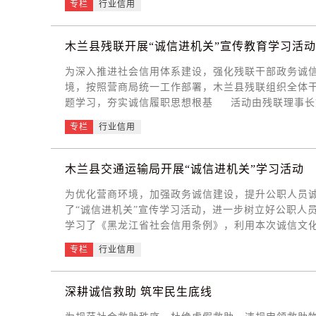
专栏
行业信用
改任务，同步细化全品类经营规范：求全面更换合规
分开销售；畜禽肉品“两证” 齐全，做到来源全程可
之外，会议同步对超市日常经营细节作出全面规范：
木兰县残联开展“诚信进机关”宣传教育学习活动
范拆零食品标签公示；四要严控低温饮品储存环境；
为深入推进社会信用体系建设，强化残联干部政务诚
间对照全部要求开展自查自纠，立行立改存在的不规
境，按照营商局统一工作部署，木兰县残联组织全体
台账缺失等重点违规行为，宾县市场监管局将依法从
题学习，夯实诚信履职思想根基 活动由残联理事长
成监管震慑。 下一步，宾县市场监督管理局将持续
策原文领学：集中研读《黑龙江省社会信用条例》、
出风险，以严格监管督促经营者守法诚信经营，全力
专栏
行业信用
定，明确公职人员守信履职硬性要求。 2、正反案
民政策落实不到位、服务群众虚假承诺等警示案例，
务，梳理岗位信用风险点。 3、交流研讨发言：围绕
木兰县交通运输局开展“诚信进机关”学习活动
众、入户走访、政策兑现工作谈体会，查摆服务中存
为优化营商环境，加强政务诚信建设，提升公职人员
向。 二、丰富宣传载体，营造机关守信浓厚氛围 1
了“诚信进机关”宣传学习活动，进一步树立好公职
信立身、助残为民”“守信践诺、阳光助残”等宣传标
学习了《黑龙江省社会信用条例》，利用本次诚信文化
诚信履职承诺书》，承诺坚持依法行政、公开透明落
传教育，提高机关干部学习宣传信用体制建设的热情
权，承诺书统一公示，主动接受残疾人群众与社会监
专栏
行业信用
育，增强局机关工作人员的知信、守信、用信能力，
要求嵌入残疾人服务全流程，以诚信建设提升助残服
输局将持续推进政务诚信建设工作，营造公平公正、
发放、无障碍改造等惠民项目全部公开办理流程、申
经济社会高质量发展提供坚实的交通保障。让诚信成
务承诺：对残疾人群众咨询、诉求实行一次性告知、
深耕诚信救助 筑牢民生底线
意许诺、空头答复。 3、延伸基层诚信宣传：结合