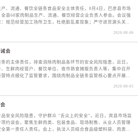
规经营全过程，常态化开展申报质量评价，帮助6.5万户企业规范申
产、流通、餐饮全链条食品安全主体责任，8月4日，巴彦县市场
动”贷款88.6亿元，占全省55.2%；开通诚信企业出口“绿色通
全县68家肉制品生产、流通、餐饮经营企业负责人参会。会议强
同营造诚信纳税良好氛围。
求：规范经营加工场所卫生，杜绝脏乱差现象；严守进货源头关
现全程溯源管控；严格分区规范销售，杜绝以假充真、以次充好；
2026-08-06
述重点事项开展警示告诫。巴彦县市场监督管理局将持续开展巡查
非法添加等违法行为从严从重查处，将屡教不改的市场主体纳入食
市场监管部门提示，各肉制品生产经营主体要摒弃侥幸心理，切实
告诫会
局将持续深化肉制品全链条专项整治，畅通12315投诉举报渠道，
链条的主体责任，排查消除肉制品各环节的安全风险隐患，近日，
方、生鲜肉经营户、餐饮单位、夜市熟食摊贩负责人等，集中召开
经营特点细化了监管要求，围绕肉制品全链条监管核心要点开展警
确了肉品原料进货查验、索证索票台账管理、加工场所生熟分区管
2026-08-05
注、食品添加剂合规使用、成品自检等法定义务，深度剖析了原料
标等突出违法乱象；针对流通、餐饮经营以及露天熟食摊贩环节，
疫合格证明查验、储存温度管控、熟食卤制品防交叉污染、隔夜肉
谈会
要求，各类肉制品经营主体要立即开展全面自查自纠，建立健全常
品安全风险隐患，守护群众 “舌尖上的安全”，近日，宾县市场监
大对鲜肉摊、熟食店、夜市点位等各类肉制品经营主体的检查力
专项约谈会，聚焦生鲜肉类、包装食品、现场制售、从业人员管理
体依法从严处置，切实保障全县肉制品食品安全。
安全第一责任人责任。会上，执法人员结合食品级塑料袋、肉类经
质等监管重点，逐项明确超市经营硬性要求，着重强调四项核心整