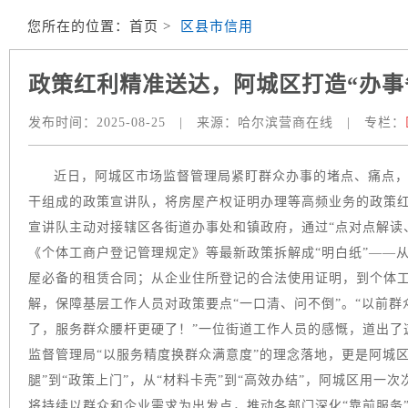
您所在的位置：
首页
>
区县市信用
政策红利精准送达，阿城区打造“办事
发布时间：
2025-08-25
|
来源：
哈尔滨营商在线
|
专栏：
近日，阿城区市场监督管理局紧盯群众办事的堵点、痛点，
干组成的政策宣讲队，将房屋产权证明办理等高频业务的政策红
宣讲队主动对接辖区各街道办事处和镇政府，通过“点对点解读
《个体工商户登记管理规定》等最新政策拆解成“明白纸”——
屋必备的租赁合同；从企业住所登记的合法使用证明，到个体
解，保障基层工作人员对政策要点“一口清、问不倒”。“以前
了，服务群众腰杆更硬了！”一位街道工作人员的感慨，道出了
监督管理局“以服务精度换群众满意度”的理念落地，更是阿城区
腿”到“政策上门”，从“材料卡壳”到“高效办结”，阿城区用一
将持续以群众和企业需求为出发点，推动各部门深化“靠前服务”