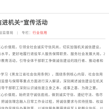
信进机关”宣传活动
设监督局
|
专栏：
行业信用
核心价值观，引领全社会诚实守信风尚，切实加强机关诚信建设，
务水平，更好地履行退役军人服务保障职责、服务社会发展大局，2
宣传教育活动，引导全体干部职工争做诚信建设的践行者、推动者和
中学习《黑龙江省社会信用条例》，围绕条例核心内容、社会信用
用监督与保障等重点方面进行深入解读，深刻阐述诚信建设在机关
引导干部职工深刻认识诚信是立身之本、成事之基、为政之要。
核心价值观，始终坚守诚信底线，做到诚实守信、遵纪守法、恪尽
，把诚信理念融入日常工作全过程，将诚信要求与优待抚恤、权益
诚信作风提升办事效率，以诚信服务赢得退役军人和群众信任，以