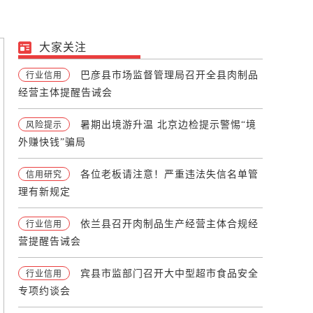
大家关注
巴彦县市场监督管理局召开全县肉制品
行业信用
经营主体提醒告诫会
暑期出境游升温 北京边检提示警惕“境
风险提示
外赚快钱”骗局
各位老板请注意！严重违法失信名单管
信用研究
理有新规定
依兰县召开肉制品生产经营主体合规经
行业信用
营提醒告诫会
宾县市监部门召开大中型超市食品安全
行业信用
专项约谈会