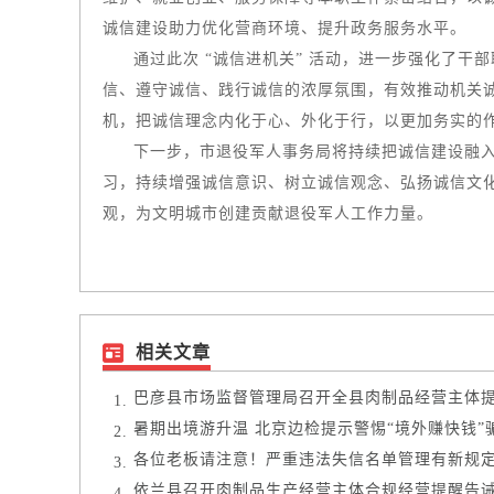
诚信建设助力优化营商环境、提升政务服务水平。
通过此次 “诚信进机关” 活动，进一步强化了
信、遵守诚信、践行诚信的浓厚氛围，有效推动机关
机，把诚信理念内化于心、外化于行，以更加务实的
下一步，市退役军人事务局将持续把诚信建设融
习，持续增强诚信意识、树立诚信观念、弘扬诚信文
观，为文明城市创建贡献退役军人工作力量。
相关文章
巴彦县市场监督管理局召开全县肉制品经营主体
暑期出境游升温 北京边检提示警惕“境外赚快钱”
各位老板请注意！严重违法失信名单管理有新规
依兰县召开肉制品生产经营主体合规经营提醒告