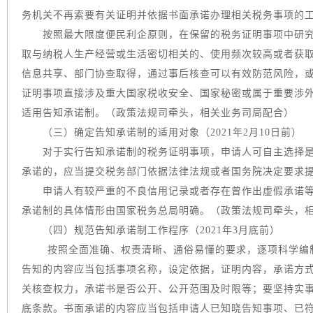
务机关不再索要有关证明并依据书面承诺办理相关税务事项的
按照最大限度便民利企原则，在保留的税务证明事项中研究
取与纳税人生产经营或生活密切相关的、使用频次较高或者获
信息共享、部门协查取得，通过事后核查可以有效防范风险，
证明事项直接涉及重大国家税收安全、国家秘密或属于重要涉
适用告知承诺制。（政策法规司牵头，相关业务司局配合）
（三）确定告知承诺制的适用对象（2021年2月10日前）
对于实行告知承诺制的税务证明事项，申请人可自主选择是
承诺的，应当提交税务部门依据法律法规或者国务院决定要求
申请人有较严重的不良信用记录或者存在曾作出虚假承诺等
承诺制的具体情形由国家税务总局明确。（政策法规司牵头，
（四）规范告知承诺制工作程序（2021年3月底前）
按照全面准确、权责清晰、通俗易懂的要求，逐项科学编
告知的内容应当包括事项名称，设定依据，证明内容，承诺方
关核查权力，承诺书是否公开、公开范围及时限等；要坚持实
底条款。书面承诺的内容应当包括申请人已知晓告知事项、已