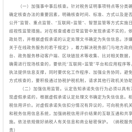
（一）加强事中事后核查。针对税务证明事项特点等分类确
确定核查办法的重要因素，明确核查时间、标准、方式以及是否
公开”监管、重点监管、“互联网+监管”、智慧监管等方式实
歧视性监管措施。对在核查或者日常监管中发现承诺不实的，
政处罚，并根据虚假承诺的认定处理文书确定为失信信息。涉
关于在线政务服务的若干规定》，着力解决税务部门与地方政
台、政务服务移动客户端、区块链技术等收集、比对相关数据
确需进行现场核查的，要依托“互联网+监管”平台和应用程序
执法提供信息支撑，同时要优化工作程序、加强业务协同，避
方式核查的，要积极通过协税护税机制，请求其他行政机关协
（二）加强信用监管。认定告知承诺失信行为必须以具有
现虚假承诺的，根据虚假承诺认定处理文书确定为失信信息。
税信用评价。对虚假承诺失信扣分情况有异议的，可向税务机
和税务信用信息系统，加强纳税信用评价结果的互联互通和共
施。依法依规做好纳税人有关信息和商业秘密保护。（纳税服
责）