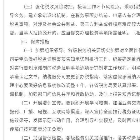
（三）强化税收风险防控。梳理工作环节风险点，采取措
导义务。建立承诺退出机制，在税务事项办结前，申请人有合
税务事项。对涉及社会公共利益、第三方利益或者核查难度较
督。当事人拒绝公开的，应当提交办理税务事项所需证明。（
四、保障措施
（一）加强组织领导。各级税务机关要切实加强对全面推
司要牵头做好税务证明事项告知承诺制推行工作，统筹确定推
对实行告知承诺制的税务证明事项逐项研究制定工作规程，明
承诺认定文书。纳税服务司要更新办税指南、落实虚假承诺纳
理中心要做好信息系统修改调整工作。各省税务局要认真部署
调机制，加强部门间信息共享和行政协助，及时上报告知承诺
（二）开展培训宣传。要组织开展学习培训，加强业务交流
报刊、广播、电视、互联网等渠道，深入宣传全面推行税务证
施效果等，发挥示范带动作用，合理引导社会预期，及时回应
传部门按照职责分工负责）
（三）加强督促检查。各级税务机关加强推行、落实税务证