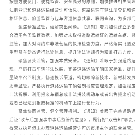
按照方便使用、便捷监管、安全高效的原则，加快推进相关管
注册登记和道路运输经营许可信息、道路运输车辆注册登记和
格证信息、旅游监管与包车客运信息共享、联网查询，为多部
聚焦精准监管，破解突出问题。《通知》着力加快建立多部
合运用各类监管数据，加强对未取得道路运输证的运输车辆、
监管，加大对网约车非法营运的执法检查力度。严格落实《道路
重型货车动态运行轨迹信息，提升违法违规行为精准打击力度
聚焦源头监管，加强本质安全。《通知》着眼于加强道路运
理，严厉打击车辆非法改装，完善道路运输车辆国家标准，提
量缺陷召回制度，畅通投诉渠道，密切跟踪新技术、新材料发
质量监管。严格执行道路运输车辆强制报废管理规定，加强报
非法拆解、利用报废车辆总成非法拼装机动车或者出售报废机
或者已经达到报废标准的机动车上路行驶行为。
聚焦协同监管，健全管理机制。《通知》着眼于完善道路运输
后证”改革后加强事中事后监管的意见》，履行好“双告知”职
得营业执照但未办理道路运输经营许可的市场主体的联合监管