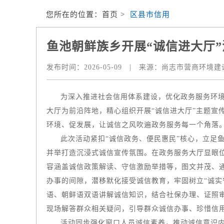
您所在的位置：
首页
>
区县市信用
鱼池朝鲜族乡开展“诚信进大厅”
发布时间：
2026-05-09
|
来源：
尚志市营商环境建
为深入推进社会信用体系建设，优化政务服务环境
大厅为前沿阵地，精心组织开展“诚信进大厅”主题宣
环境、促发展，让诚信之风吹遍政务服务每一个角落
此次活动紧扣“诚信政务、便民惠民”核心，立足
并举打造沉浸式诚信宣传氛围。在政务服务大厅显眼
容涵盖诚信政策解读、守信激励举措等，图文并茂、
办事的间隙，潜移默化接受诚信教育，牢固树立“诚实
语、朝鲜语双语讲解诚信知识，结合社保办理、证照
现场解答群众相关疑问，引导群众诚信办事、珍惜信
活动同步强化窗口人员诚信素养，推动诚信意识