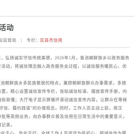
活动
设监督局
|
专栏：
区县市信用
，弘扬诚实守信传统美德，2026年1月，鱼池朝鲜族乡以政务服务
传活动，将诚信理念融入政务服务全过程，以诚信服务暖民心、优
。
鱼池朝鲜族乡多民族聚居的特点，兼顾朝鲜族群众办事需求，多措
位置，精心设置诚信宣传专栏，张贴诚信标语、摆放宣传手册，内
通俗易懂；大厅电子显示屏循环滚动诚信宣传内容，让群众在等候
守信、履约践诺”的价值观念。同时，工作人员主动上前，用汉
审批等高频业务，向办事群众普及信用在日常生活中的重要意义，
用记录。
内化于心、外化于行。全体工作人员坚守为民初心，把诚信作为履