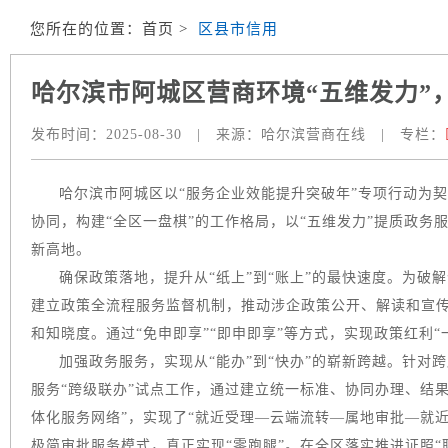
您所在的位置：
首页
>
区县市信用
哈尔滨市阿城区营商环境“五维发力”
发布时间：
2025-08-30
|
来源：
哈尔滨营商在线
|
专栏：
哈尔滨市阿城区以“服务企业效能提升突破年”专项行动为
协同，构建“全区一盘棋”的工作格局，以“五维发力”提质政
新高地。
确保政策落地，提升从“纸上”到“账上”的最快速度。为破
建立政策全流程服务监督机制，推动涉企政策公开、解读和宣传
和知晓度。通过“免申即享”“即申即享”等方式，实现政策红利“
加强政务服务，实现从“能办”到“快办”的崭新跨越。针对
服务“跨级联办”试点工作，通过建立统一标准、协同办理、结
体化服务网络”，实现了“就近受理—云端流转—属地审批—就近
极简审批服务模式，真正实现“零跑腿”。在全区落实推进证照“