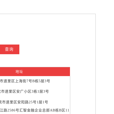
查询
地址
市道里区上海街7号B栋5层3号
滨市道里区安广小区3栋1层3号
滨市道里区安阳路25号1层1号
路2586号汇智金融企业总部AB栋B区11