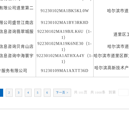
有限公司道里第二
91230102MA1BK5KL0W
哈尔滨市道里
限公司盛世江南店
91230102MA1BY3RK8D
信息咨询翡翠城服
92230102MA19BJLK6U（1-
道里区工
1）
92230102MA19K6NE30（1-
信息咨询贝肯山店
哈尔滨市道
1）
信息咨询中海寰宇
92230102MA1ATHXA4Y（1-
哈尔滨市道里区群
1）
哈尔滨高新技术产
介服务有限公司
91230109MA1AXTT36D
共
页
共
条
到第
1
2
3
4
5
6
下一页 >
101
1008